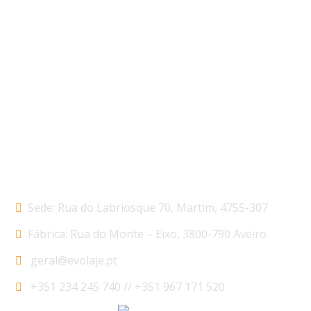
Evolaje tem para a Marcação CE os seguintes produtos: Lajes
Alveolares – EN 1168:2005+A3:2011 // Elementos Lineares –
EN 13225:2013 // Pré-Lajes – EN 13747:2005+A2:2010 //
Escadas – EN 14843:2007 // Elementos de Caixas Enterradas
– EN 14844:2006+A2:2011 // Elementos de Parede – EN
14992:2007+A1:2012 // Elementos de Pontes –
EN15050:2007+A1:2012 // Elementos de Muros de Suporte –
EN15258:2008
Contactos
Sede:
Rua do Labriosque 70, Martim, 4755-307
Fábrica:
Rua do Monte – Eixo, 3800-790 Aveiro
geral@evolaje.pt
+351 234 245 740 // +351 967 171 520