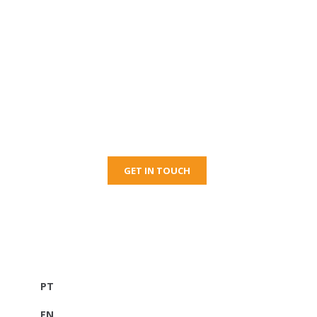
Get Free Consultation
Right Now!
GET IN TOUCH
PT
EN