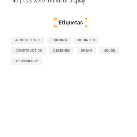
No posts were found for display
Etiquetas
ARCHITECTURE
BUILDING
BUSINESS
CONSTRUCTION
DESIGNER
DREAM
HOUSE
TECHNOLOGY
Get Free Consultation
Right Now!