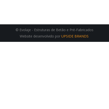
© Evolaje - Estruturas de Betão e Pré-Fabricados
Website desenvolvido por
UPSIDE BRANDS