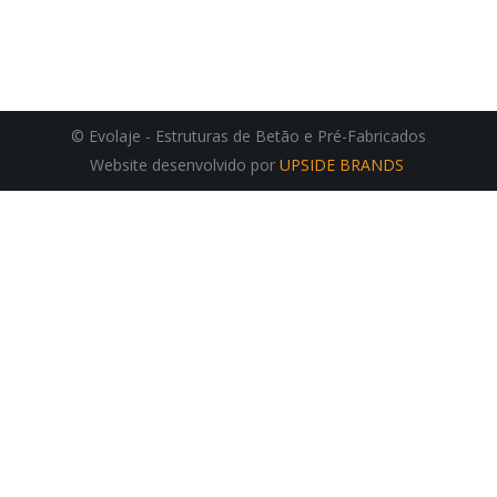
© Evolaje - Estruturas de Betão e Pré-Fabricados
Website desenvolvido por
UPSIDE BRANDS