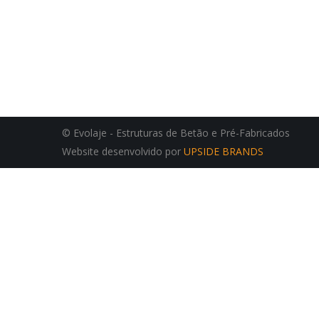
© Evolaje - Estruturas de Betão e Pré-Fabricados
Website desenvolvido por
UPSIDE BRANDS